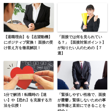
【退職理由】を【志望動機】
「面接では何を見られてい
にポジティブ変換！ 面接の受
る？」【面接対策ポイント】
け答え方を徹底解説！
が知りたい人のための【７
選】
1分で解消！転職時の【迷
「緊張しやすい性格で、面接
い】や【恐れ】を克服する方
が憂鬱」緊張しないための事
法を伝授！
前準備と直前にできることを
紹介！